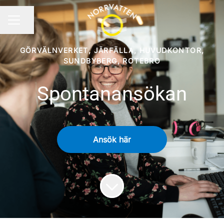
Dela sidan
KARRIÄRMENY
GÖRVÄLNVERKET, JÄRFÄLLA, HUVUDKONTOR,
SUNDBYBERG, ROTEBRO
Spontanansökan
Ansök här