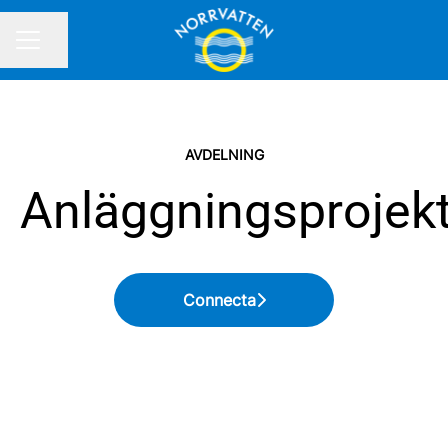
Dela sidan
KARRIÄRMENY
AVDELNING
Anläggningsprojek
Connecta